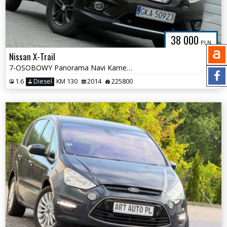
38 000
PLN
Nissan X-Trail
7-OSOBOWY Panorama Navi Kamery 360 Super stan Pełen Serwis
1.6
Diesel
KM 130
2014
225800