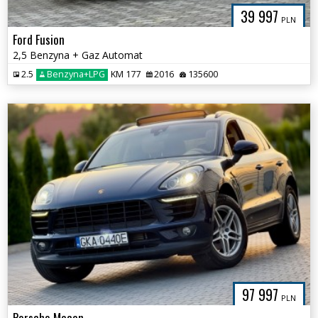
39 997
PLN
Ford Fusion
2,5 Benzyna + Gaz Automat
2.5
Benzyna+LPG
KM 177
2016
135600
97 997
PLN
Porsche Macan