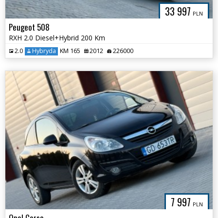
33 997
PLN
Peugeot 508
RXH 2.0 Diesel+Hybrid 200 Km
2.0
Hybryda
KM 165
2012
226000
7 997
PLN
Opel Corsa