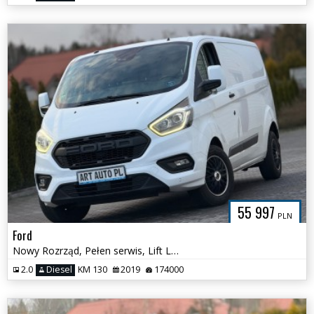
55 997
PLN
Ford
Nowy Rozrząd, Pełen serwis, Lift Ledy Kamera Long
2.0
Diesel
KM 130
2019
174000