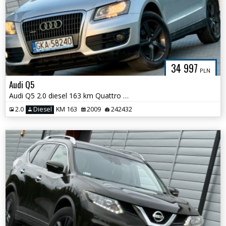
34 997
PLN
Audi Q5
Audi Q5 2.0 diesel 163 km Quattro Pełen Serwis
2.0
Diesel
KM 163
2009
242432