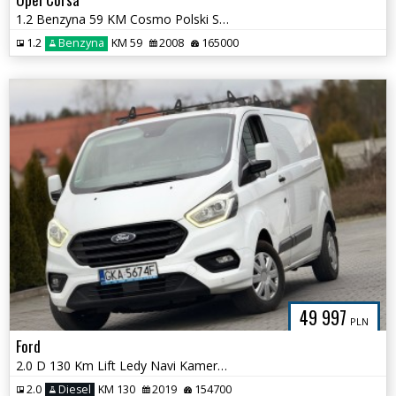
1.2 Benzyna 59 KM Cosmo Polski Salon
1.2
Benzyna
KM 59
2008
165000
49 997
PLN
Ford
2.0 D 130 Km Lift Ledy Navi Kamera Long
2.0
Diesel
KM 130
2019
154700