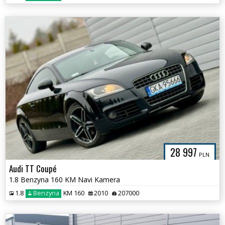
28 997
PLN
Audi TT Coupé
1.8 Benzyna 160 KM Navi Kamera
1.8
Benzyna
KM 160
2010
207000