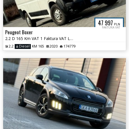
47 997
PLN
FAKTURA VAT
Peugeot Boxer
2.2 D 165 Km VAT 1 Faktura VAT L2H2
2.2
Diesel
KM 165
2020
174779