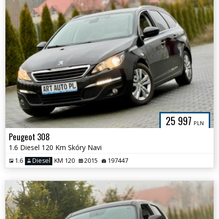
25 997
PLN
Peugeot 308
1.6 Diesel 120 Km Skóry Navi
1.6
Diesel
KM 120
2015
197447