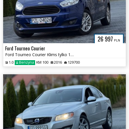
26 997
PLN
Ford Tourneo Courier
Ford Tourneo Courier Klims tylko 129ooo km
1.0
Benzyna
KM 100
2016
129700