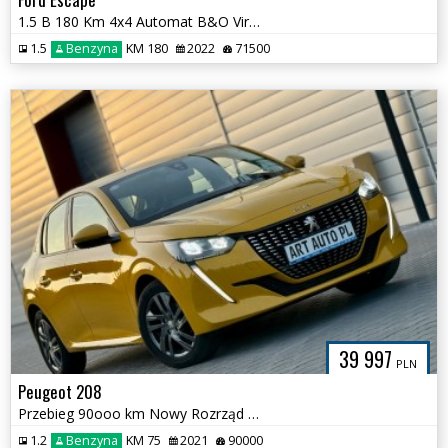
1.5 B 180 Km 4x4 Automat B&O Virtual
1.5
Benzyna
KM 180
2022
71500
39 997
PLN
Peugeot 208
Przebieg 90ooo km Nowy Rozrząd Pełen serwis
1.2
Benzyna
KM 75
2021
90000