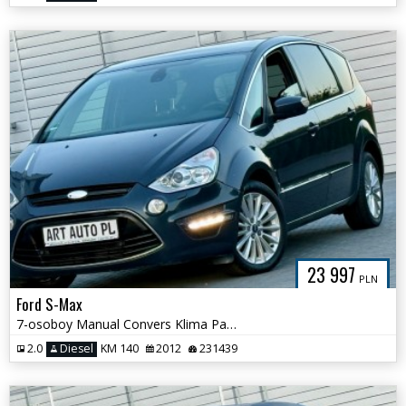
23 997
PLN
Ford S-Max
7-osoboy Manual Convers Klima Panorama
2.0
Diesel
KM 140
2012
231439