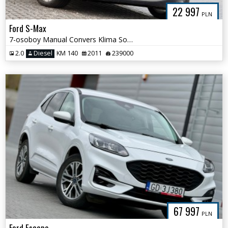
22 997
PLN
Ford S-Max
7-osoboy Manual Convers Klima Sony Serwis
2.0
Diesel
KM 140
2011
239000
67 997
PLN
Ford Escape