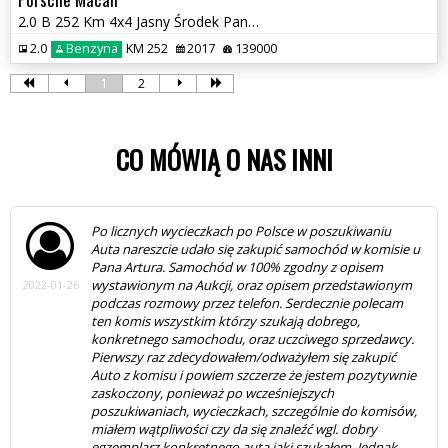
2.0 B 252 Km 4x4 Jasny Środek Panorama Maxxx
2.0
Benzyna
KM 252
2017
139000
1
2
CO MÓWIĄ O NAS INNI
Rewelacyjna ekipa! Autko dokładnie jak w ogłoszeniu,
przyjechałem, pojeździłem nim, obejrzałem, OSKP na
miejscu to i sprawdzili na szarpakach - wszystko gra.
Maszynka już zarejestrowana, pierwszy 1 tys. km za
2019-10-28
mną, cieszę się, że tam trafiłem. Jak będę kiedyś
wymieniał auto, to też tu przyjadę - panowie mają nosa
do wyszukiwania prawdziwych perełek. Wszystkiego
dobrego, pozdrawiam serdecznie:-)
RAFAŁ