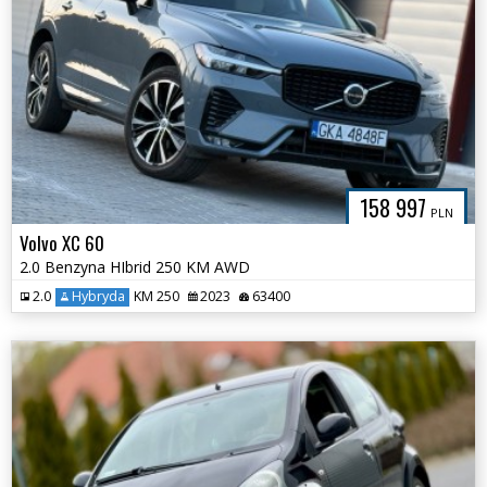
158 997
PLN
Volvo XC 60
2.0 Benzyna HIbrid 250 KM AWD
2.0
Hybryda
KM 250
2023
63400