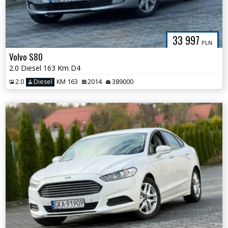
33 997
PLN
Volvo S80
2.0 Diesel 163 Km D4
2.0
Diesel
KM 163
2014
389000