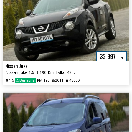
32 997
PLN
Nissan Juke
Nissan Juke 1.6 B 190 Km Tylko 48ooo km Pełna historia
1.6
Benzyna
KM 190
2011
48000