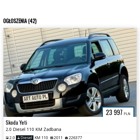
OGŁOSZENIA (42)
23 997
PLN
Skoda Yeti
2.0 Diesel 110 KM Zadbana
2.0
Diesel
KM 110
2011
226377