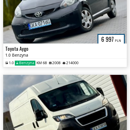
6 997
PLN
Toyota Aygo
1.0 Benzyna
1.0
Benzyna
KM 68
2008
214000