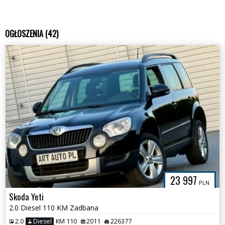
OGŁOSZENIA (42)
23 997
PLN
Skoda Yeti
2.0 Diesel 110 KM Zadbana
2.0
Diesel
KM 110
2011
226377