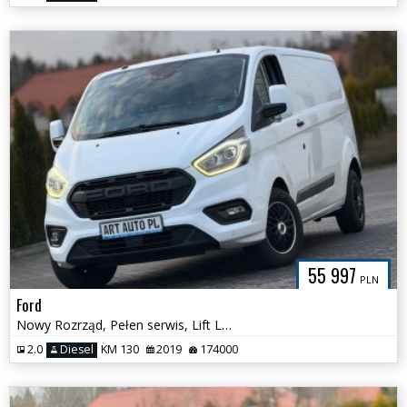
55 997
PLN
Ford
Nowy Rozrząd, Pełen serwis, Lift Ledy Kamera Long
2.0
Diesel
KM 130
2019
174000