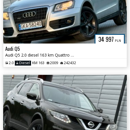
34 997
PLN
Audi Q5
Audi Q5 2.0 diesel 163 km Quattro Pełen Serwis
2.0
Diesel
KM 163
2009
242432