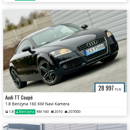
28 997
PLN
Audi TT Coupé
1.8 Benzyna 160 KM Navi Kamera
1.8
Benzyna
KM 160
2010
207000