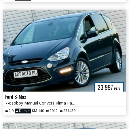
23 997
PLN
Ford S-Max
7-osoboy Manual Convers Klima Panorama
2.0
Diesel
KM 140
2012
231439