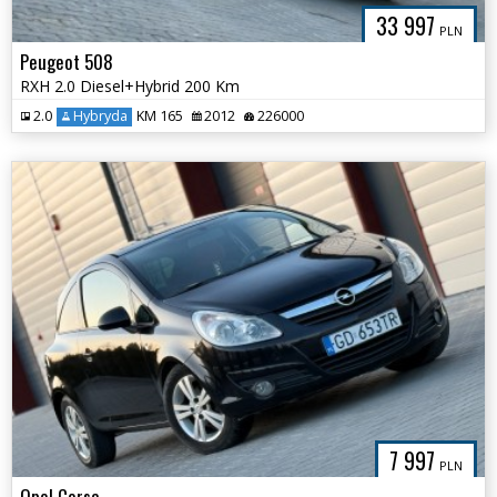
33 997
PLN
Peugeot 508
RXH 2.0 Diesel+Hybrid 200 Km
2.0
Hybryda
KM 165
2012
226000
7 997
PLN
Opel Corsa