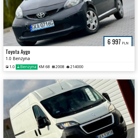
6 997
PLN
Toyota Aygo
1.0 Benzyna
1.0
Benzyna
KM 68
2008
214000