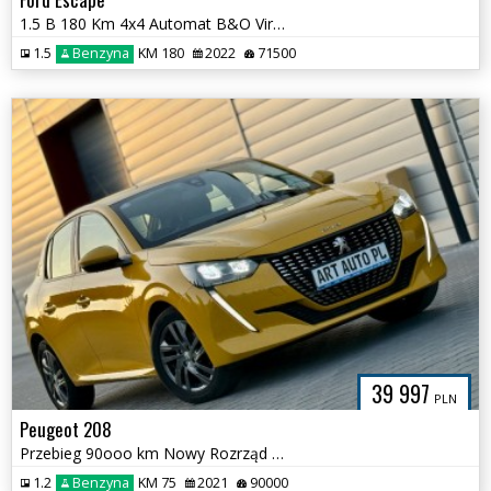
1.5 B 180 Km 4x4 Automat B&O Virtual
1.5
Benzyna
KM 180
2022
71500
39 997
PLN
Peugeot 208
Przebieg 90ooo km Nowy Rozrząd Pełen serwis
1.2
Benzyna
KM 75
2021
90000