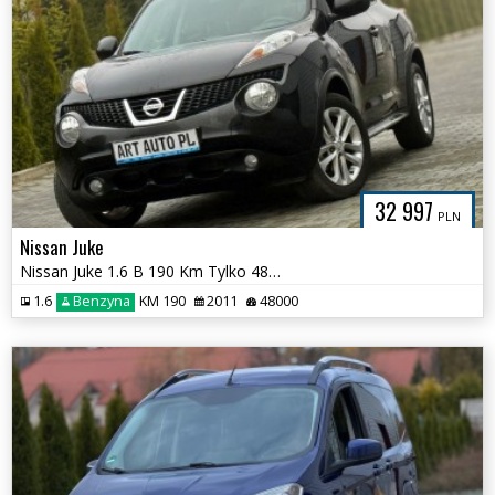
32 997
PLN
Nissan Juke
Nissan Juke 1.6 B 190 Km Tylko 48ooo km Pełna historia
1.6
Benzyna
KM 190
2011
48000