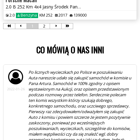
2.0 B 252 Km 4x4 Jasny Środek Panorama Maxxx
2.0
Benzyna
KM 252
2017
139000
1
2
CO MÓWIĄ O NAS INNI
Rewelacyjna ekipa! Autko dokładnie jak w ogłoszeniu,
przyjechałem, pojeździłem nim, obejrzałem, OSKP na
miejscu to i sprawdzili na szarpakach - wszystko gra.
Maszynka już zarejestrowana, pierwszy 1 tys. km za
2019-10-28
mną, cieszę się, że tam trafiłem. Jak będę kiedyś
wymieniał auto, to też tu przyjadę - panowie mają nosa
do wyszukiwania prawdziwych perełek. Wszystkiego
dobrego, pozdrawiam serdecznie:-)
RAFAŁ