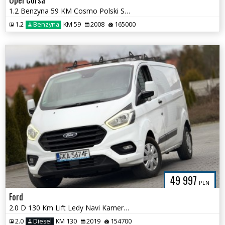
1.2 Benzyna 59 KM Cosmo Polski Salon
1.2
Benzyna
KM 59
2008
165000
49 997
PLN
Ford
2.0 D 130 Km Lift Ledy Navi Kamera Long
2.0
Diesel
KM 130
2019
154700