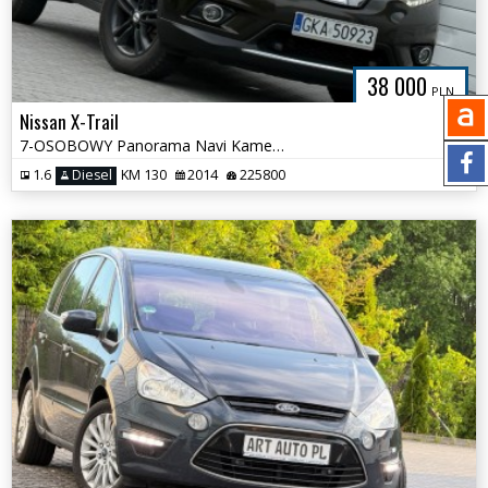
38 000
PLN
Nissan X-Trail
7-OSOBOWY Panorama Navi Kamery 360 Super stan Pełen Serwis
1.6
Diesel
KM 130
2014
225800