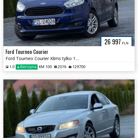
26 997
PLN
Ford Tourneo Courier
Ford Tourneo Courier Klims tylko 129ooo km
1.0
Benzyna
KM 100
2016
129700