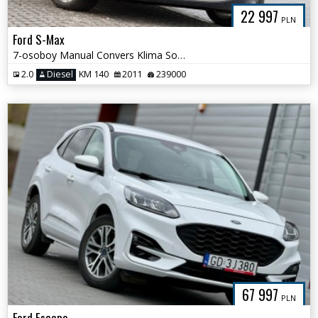
22 997
PLN
Ford S-Max
7-osoboy Manual Convers Klima Sony Serwis
2.0
Diesel
KM 140
2011
239000
67 997
PLN
Ford Escape