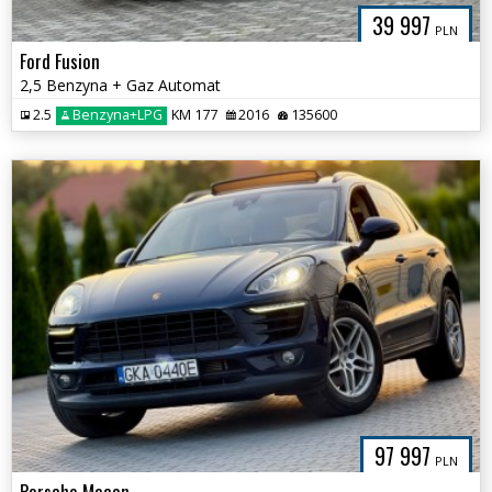
39 997
PLN
Ford Fusion
2,5 Benzyna + Gaz Automat
2.5
Benzyna+LPG
KM 177
2016
135600
97 997
PLN
Porsche Macan