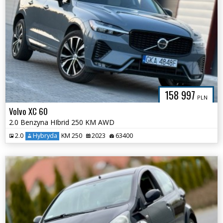
158 997
PLN
Volvo XC 60
2.0 Benzyna HIbrid 250 KM AWD
2.0
Hybryda
KM 250
2023
63400