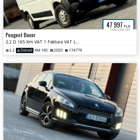
47 997
PLN
FAKTURA VAT
Peugeot Boxer
2.2 D 165 Km VAT 1 Faktura VAT L2H2
2.2
Diesel
KM 165
2020
174779