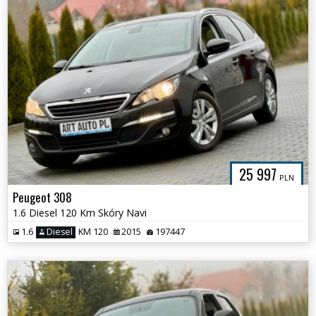
25 997
PLN
Peugeot 308
1.6 Diesel 120 Km Skóry Navi
1.6
Diesel
KM 120
2015
197447