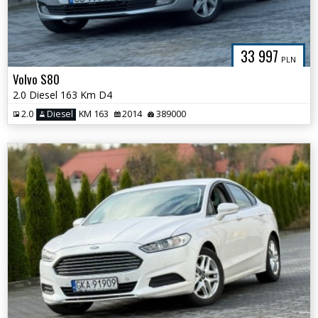
33 997
PLN
Volvo S80
2.0 Diesel 163 Km D4
2.0
Diesel
KM 163
2014
389000